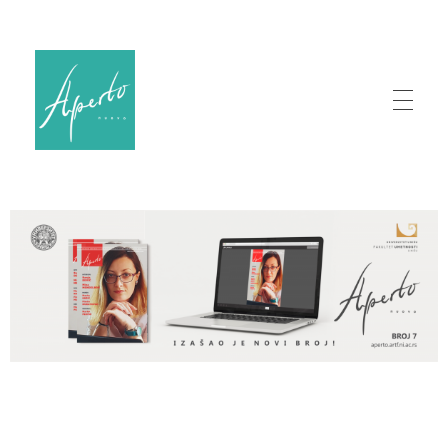
Aperto nuovo
Magazin umetnosti Fakulteta umetnosti
HOME
IMPRESUM
ARHIVA